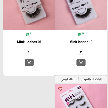
₪
₪
39
39
Mink Lashes 01
Mink lashes 10
01
10
add_shopping_cart
add_shopping_cart
الباكجات الموفرة أقرب للطبيعي
favorite_border