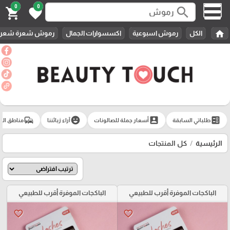
0
0
search
shopping_cart
favorite
home
الكل
رموش اسبوعية
اكسسوارات الجمال
رموش شعرة شعرة 
commute
emoji_emotions
account_box
ballot
طلباتي السابقة
أسعار جملة للصالونات
آراء زبائننا
مناطق الت
الرئيسية
كل المنتجات
الباكجات الموفرة أقرب للطبيعي
الباكجات الموفرة أقرب للطبيعي
favorite_border
favorite_border