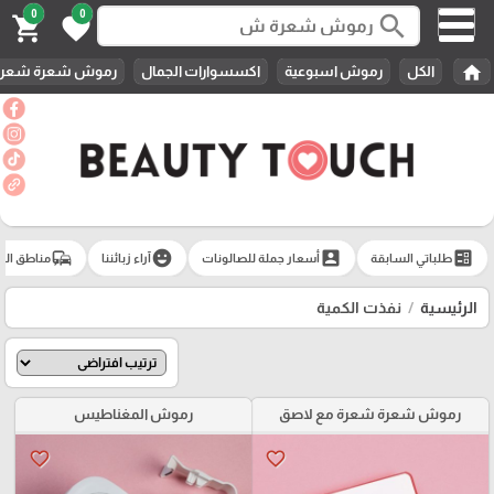
0
0
search
shopping_cart
favorite
home
الكل
رموش اسبوعية
اكسسوارات الجمال
رموش شعرة شعرة 
commute
emoji_emotions
account_box
ballot
طلباتي السابقة
أسعار جملة للصالونات
آراء زبائننا
مناطق الت
الرئيسية
نفذت الكمية
رموش شعرة شعرة مع لاصق
رموش المغناطيس
favorite_border
favorite_border