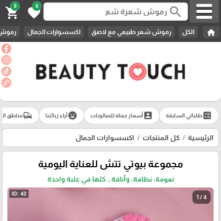
0
0
search
shopping_cart
favorite
home
الكل
رموش شعر طبيعي مع لاصق
اكسسوارات الجمال
رموش 
commute
emoji_emotions
account_box
ballot
طلباتي السابقة
أسعار جملة للصالونات
آراء زبائننا
مناطق الت
الرئيسية
كل المنتجات
اكسسوارات الجمال
مجموعة بيوتي تتش للعناية اليومية
نعومة، نظافة، وأناقة… كلها في علبة واحدة
1 / 4