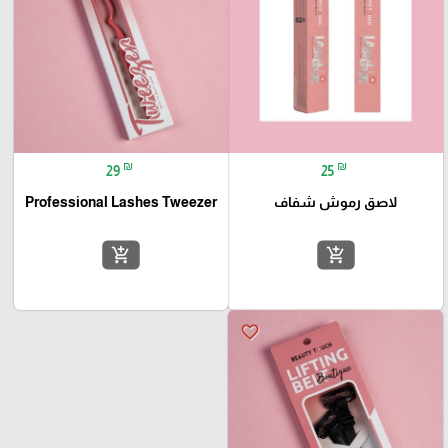
₪
₪
29
25
لاصق رموش شفاف
Professional Lashes Tweezer
add_shopping_cart
add_shopping_cart
favorite_border