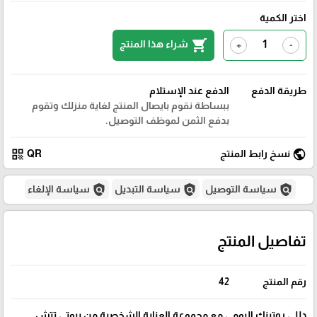
اختر الكمية
shopping_cart
شراء هذا المنتج
+
-
طريقة الدفع
الدفع عند الإستلام
ببساطة نقوم بايصال المنتج لغاية منزلك وتقوم
بدفع الثمن لموظف التوصيل.
qr_code
public
نسخ رابط المنتج
QR
policy
policy
policy
سياسة التوصيل
سياسة التبديل
سياسة الإلغاء
تفاصيل المنتج
رقم المنتج
42
دللي روتينك اليومي مع مجموعة العناية الشخصية من بيوتي تتش.