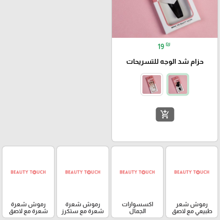
₪
19
حزام شد الوجه للتسريحات
add_shopping_cart
رموش شعر
اكسسوارات
رموش شعرة
رموش شعرة
طبيعي مع لاصق
الجمال
شعرة مع ستكرز
شعرة مع لاصق