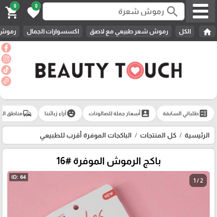
0
0
search
shopping_cart
favorite
home
الكل
رموش شعر طبيعي مع لاصق
اكسسوارات الجمال
رموش 
commute
emoji_emotions
account_box
ballot
طلباتي السابقة
أسعار جملة للصالونات
آراء زبائننا
مناطق الت
الرئيسية
كل المنتجات
الباكجات الموفرة أقرب للطبيعي
باكج الرموش الموفرة #16
1 / 2