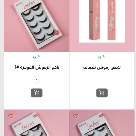
₪
₪
35
25
لاصق رموش شفاف
باكج الرموش الموفرة #1
1
add_shopping_cart
add_shopping_cart
favorite_border
favorite_border