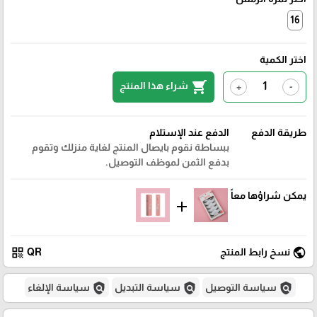
16
اختر الكمية
shopping_cart
شراء هذا المنتج
+
-
طريقة الدفع
الدفع عند الإستلام
ببساطة نقوم بايصال المنتج لغاية منزلك وتقوم
بدفع الثمن لموظف التوصيل.
يمكن شراؤها معاً
add
qr_code
public
نسخ رابط المنتج
QR
policy
policy
policy
سياسة التوصيل
سياسة التبديل
سياسة الإلغاء