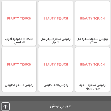
رموش شعرة شعرة مع
رموش شعر طبيعي مع
الباكجات الموفرة أقرب
ستكرز
لاصق
للطبيعي
رموش شعرة شعرة
رموش المغناطيس
رموش الشعر الطبيعي
بدون لاصق
arrow_upward
© بيوتي توتش