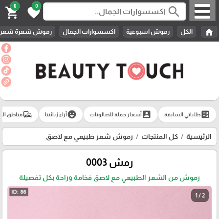
0
0
search
shopping_cart
favorite
home
الكل
رموش اسبوعية
اكسسوارات الجمال
رموش شعرة شعرة 
commute
emoji_emotions
account_box
ballot
طلباتي السابقة
أسعار جملة للصالونات
آراء زبائننا
مناطق الت
الرئيسية
كل المنتجات
رموش شعر طبيعي مع لاصق
رمش 0003
رموش من الشعر الطبيعي مع لاصق فخامة وراحة بكل تفصيلة
1 / 2