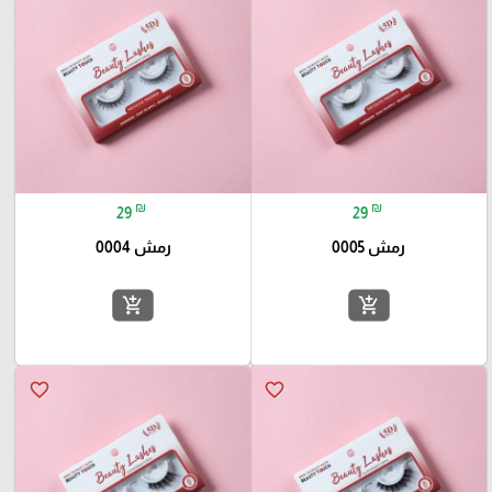
₪
₪
29
29
رمش 0005
رمش 0004
add_shopping_cart
add_shopping_cart
favorite_border
favorite_border