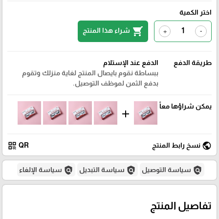
اختر الكمية
shopping_cart
شراء هذا المنتج
+
-
طريقة الدفع
الدفع عند الإستلام
ببساطة نقوم بايصال المنتج لغاية منزلك وتقوم
بدفع الثمن لموظف التوصيل.
يمكن شراؤها معاً
add
qr_code
public
نسخ رابط المنتج
QR
policy
policy
policy
سياسة التوصيل
سياسة التبديل
سياسة الإلغاء
تفاصيل المنتج