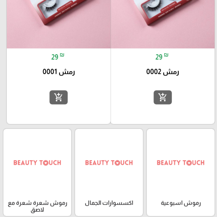
₪
₪
29
29
رمش 0002
رمش 0001
add_shopping_cart
add_shopping_cart
رموش اسبوعية
اكسسوارات الجمال
رموش شعرة شعرة مع
لاصق